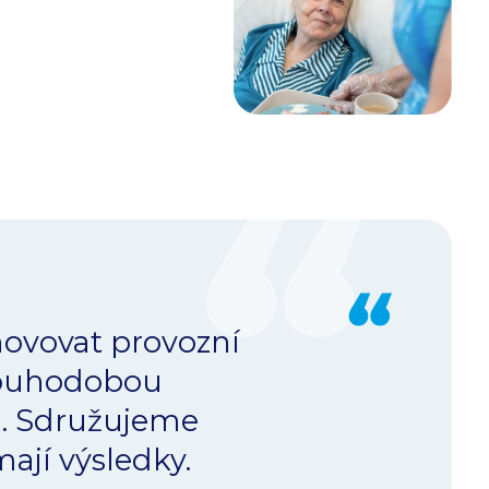
novovat provozní
dlouhodobou
u. Sdružujeme
mají výsledky.