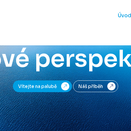
Vnímejte
Úvo
dravotnict
ové perspek
Vítejte na palubě
Náš příběh