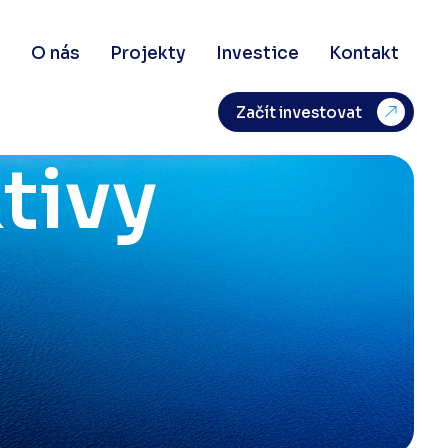
d
O nás
Projekty
Investice
Kontakt
ví
Začít investovat
tivy