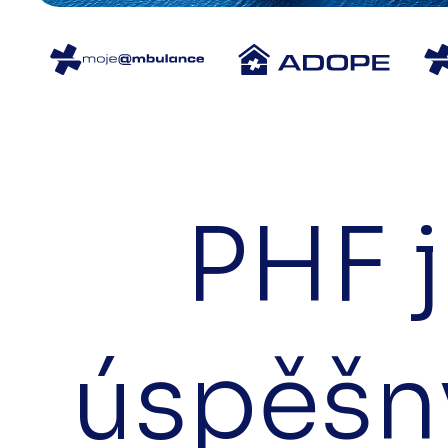
PHF 
úspěšny