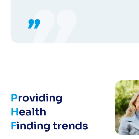
P
roviding
H
ealth
F
inding trends