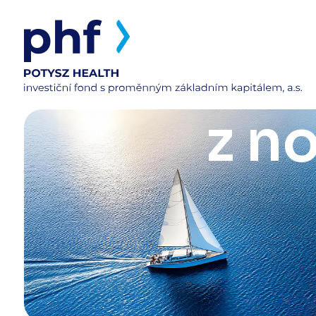
z
z n