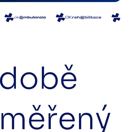
odobě
aměřený