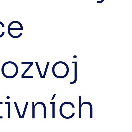
ce
rozvoj
tivních