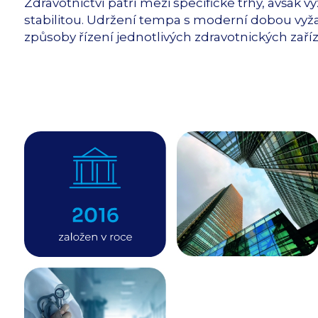
Zdravotnictví patří mezi specifické trhy, avšak 
stabilitou. Udržení tempa s moderní dobou vyža
způsoby řízení jednotlivých zdravotnických zaříz