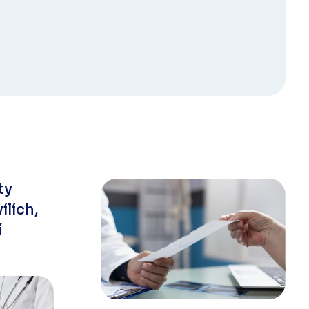
ty
ílích,
í