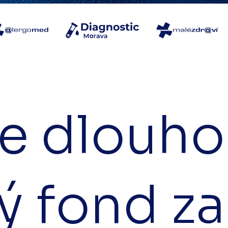
je dlouh
́ fond z