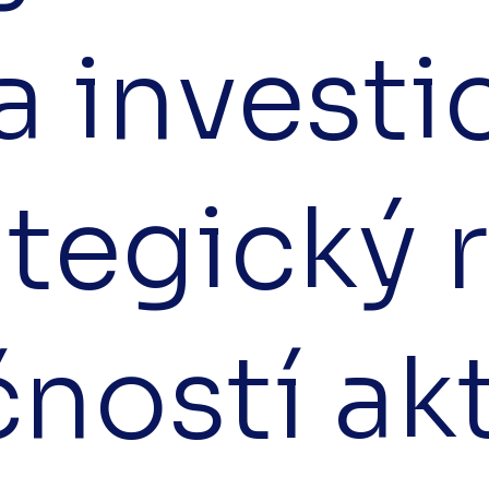
a investi
ategický 
ností ak