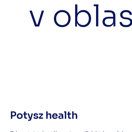
v oblas
Potysz health