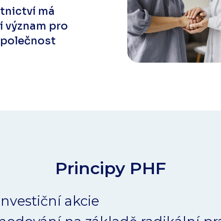
tnictví má
í význam pro
společnost
Principy PHF
nvestiční akcie