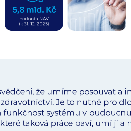
vědčeni, že umíme posouvat a i
 zdravotnictví. Je to nutné pro 
 a funkčnost systému v budoucn
 které taková práce baví, umí ji a 