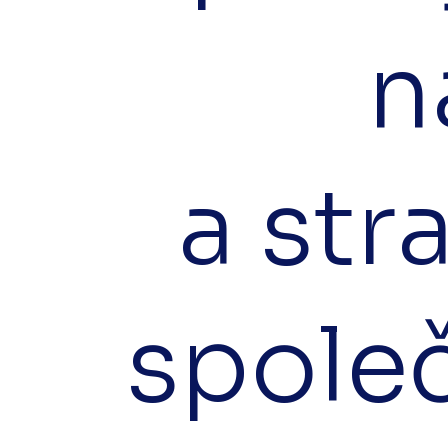
n
a str
společ